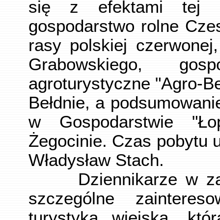
się z efektami tej dz
gospodarstwo rolne Cze
rasy polskiej czerwonej
Grabowskiego, gosp
agroturystyczne "Agro-B
Bełdnie, a podsumowanie
w Gospodarstwie "Ł
Żegocinie. Czas pobytu u
Władysław Stach.
Dziennikarze w zada
szczególne zainteres
turystyka wiejską, któ