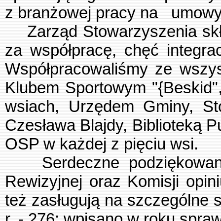
z branżowej pracy na umowy 
Zarząd Stowarzyszenia skła
za współpracę, chęć integra
Współpracowaliśmy ze wszys
Klubem Sportowym "{Beskid"
wsiach, Urzędem Gminy, Sto
Czesława Blajdy, Biblioteką P
OSP w każdej z pięciu wsi.
Serdeczne podziękowanie 
Rewizyjnej oraz Komisji opin
też zasługują na szczególne 
r. - 276; wpisano w roku spr