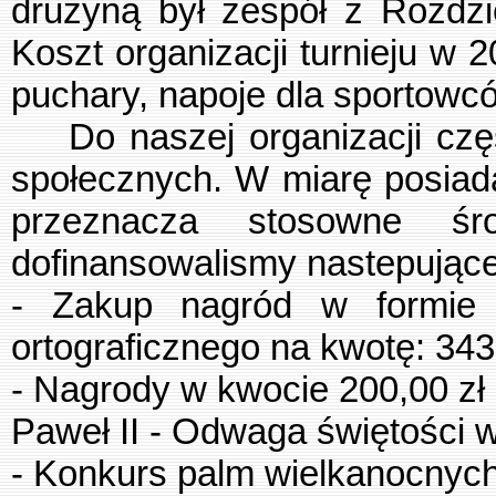
drużyną był zespół z Rozdzi
Koszt organizacji turnieju w 2
puchary, napoje dla sportowcó
Do naszej organizacji częst
społecznych. W miarę posiada
przeznacza stosowne ś
dofinansowalismy nastepujące 
- Zakup nagród w formie 
ortograficznego na kwotę: 343,
- Nagrody w kwocie 200,00 zł 
Paweł II - Odwaga świętości 
- Konkurs palm wielkanocnych: