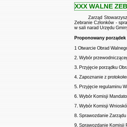
XXX WALNE ZEB
Zarząd Stowarzyszenia 
Zebranie Członków - spr
w sali narad Urzędu Gmin
Proponowany porządek 
1
Otwarcie Obrad Walneg
2. Wybór przewodnicząceg
3. Przyjęcie porządku Ob
4. Zapoznanie z protokoł
5. Przyjęcie regulaminu 
6. Wybór Komisji Mandato
7. Wybór Komisji Wniosk
8. Sprawozdanie Zarządu z
9. Sprawozdanie Komisji 