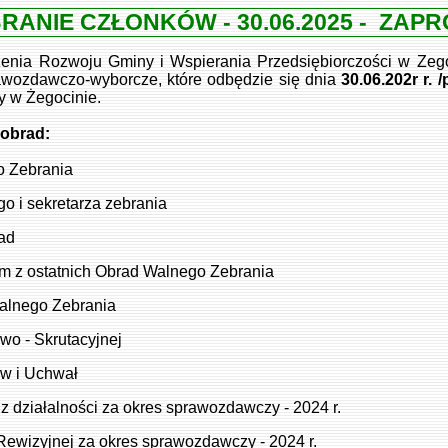
RANIE CZŁONKÓW - 30.06.2025 - ZAPR
Rozwoju Gminy i Wspierania Przedsiębiorczości w Zego
awozdawczo-wyborcze, które odbędzie się dnia
30.06.202r r. 
y w Żegocinie.
obrad:
o Zebrania
o i sekretarza zebrania
rad
em z ostatnich Obrad Walnego Zebrania
Walnego Zebrania
wo - Skrutacyjnej
ów i Uchwał
 działalności za okres sprawozdawczy - 2024 r.
Rewizyjnej za okres sprawozdawczy - 2024 r.